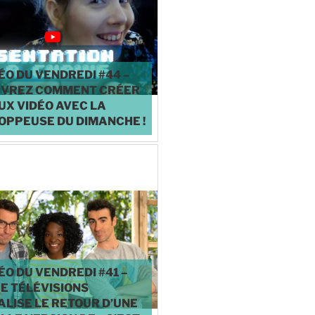
ÉO DU VENDREDI #44 –
VREZ COMMENT CRÉER
UX VIDÉO AVEC LA
OPPEUSE DU DIMANCHE !
♥
0
ÉO DU VENDREDI #41 –
E TÉLÉVISIONS
ALISE LE RETOUR D’UNE