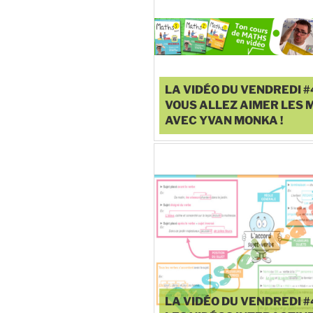
LA VIDÉO DU VENDREDI #
VOUS ALLEZ AIMER LES 
AVEC YVAN MONKA !
♥
0
LA VIDÉO DU VENDREDI #