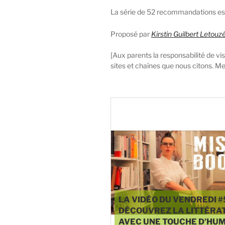
La série de 52 recommandations est
Proposé par
Kirstin Guilbert Letouz
[Aux parents la responsabilité de 
sites et chaînes que nous citons. M
♥
1
LA VIDÉO DU VENDREDI #
DÉCOUVREZ LA LITTÉRA
AVEC UNE TOUCHE D’HU