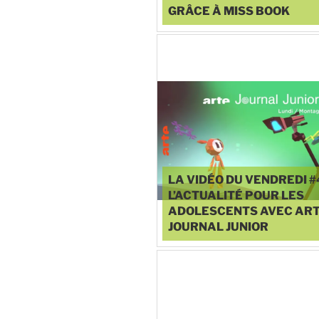
GRÂCE À MISS BOOK
♥
0
LA VIDÉO DU VENDREDI #
L’ACTUALITÉ POUR LES
ADOLESCENTS AVEC AR
JOURNAL JUNIOR
♥
0