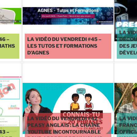
LA VID
46 –
LA VIDÉO DU VENDREDI #45 –
DÉCOU
MATHS
LES TUTOS ET FORMATIONS
DES JE
D’AGNES
DÉVEL
♥
0
LA VIDÉO DU VENDREDI #42 –
LA VID
PEASY ANGLAIS : LA CHAÎNE
FRANC
43 –
YOUTUBE INCONTOURNABLE
OFFICI