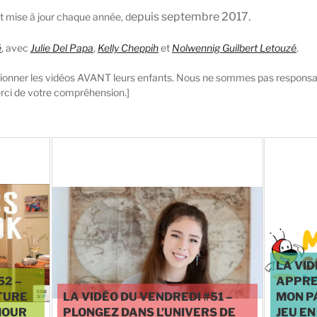
epuis septembre 2017.
 mise à jour chaque année, d
é
, avec
Julie Del Papa
,
Kelly Cheppih
et
Nolwennig Guilbert Letouzé
.
visionner les vidéos AVANT leurs enfants. Nous ne sommes pas responsa
erci de votre compréhension.]
♥
0
LA VID
52 –
APPRE
TURE
LA VIDÉO DU VENDREDI #51 –
MON P
MOUR
PLONGEZ DANS L’UNIVERS DE
JEU EN