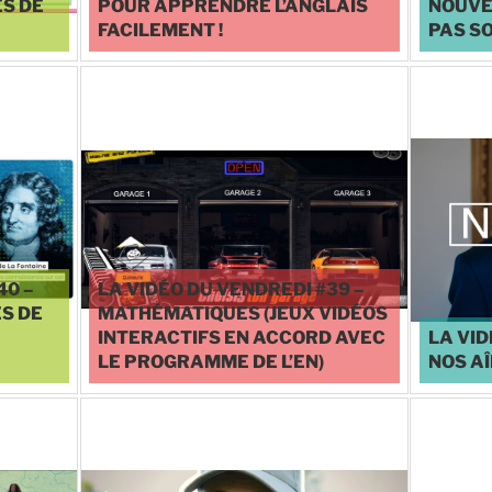
ES DE
POUR APPRENDRE L’ANGLAIS
NOUVEL
FACILEMENT !
PAS SO
♥
1
40 –
LA VIDÉO DU VENDREDI #39 –
S DE
MATHÉMATIQUES (JEUX VIDÉOS
INTERACTIFS EN ACCORD AVEC
LA VID
LE PROGRAMME DE L’EN)
NOS AÎ
♥
1