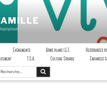
FAMILLE
pédagogique
Événements
Bons plans I.E.F.
Ressources p
aitement
T.S.A.
Culture Sourde
Enfances s
echerche
Recherche
our