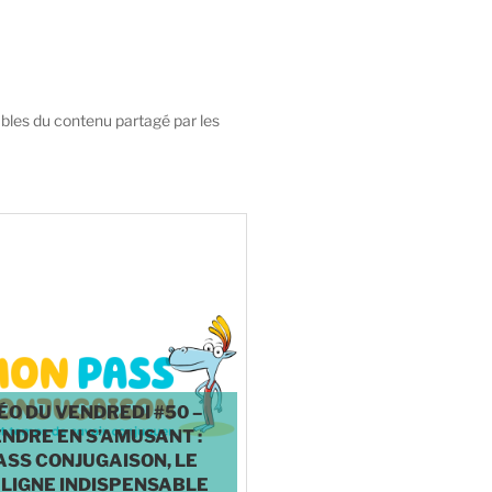
bles du contenu partagé par les
♥
0
ÉO DU VENDREDI #50 –
NDRE EN S’AMUSANT :
ASS CONJUGAISON, LE
 LIGNE INDISPENSABLE