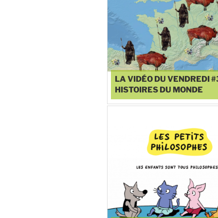
LA VIDÉO DU VENDREDI #
HISTOIRES DU MONDE
♥
0