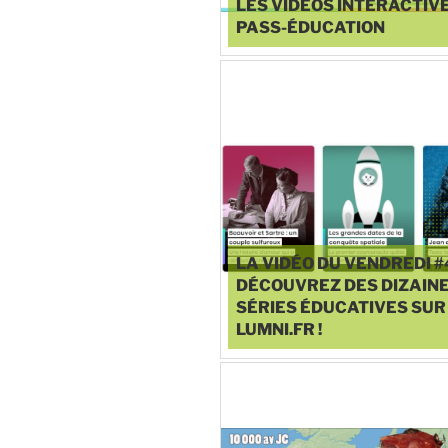
LES VIDÉOS INTERACTIV
PASS-ÉDUCATION
♥
0
LA VIDÉO DU VENDREDI #
DÉCOUVREZ DES DIZAINE
SÉRIES ÉDUCATIVES SUR
LUMNI.FR !
♥
0