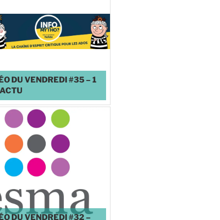
ÉO DU VENDREDI #35 – 1
 ACTU
♥
1
ÉO DU VENDREDI #32 –