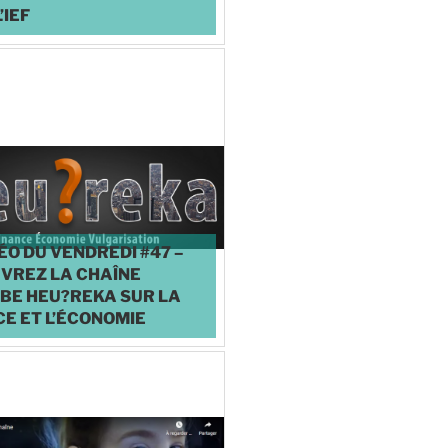
’IEF
♥
1
ÉO DU VENDREDI #47 –
VREZ LA CHAÎNE
BE HEU?REKA SUR LA
E ET L’ÉCONOMIE
♥
1