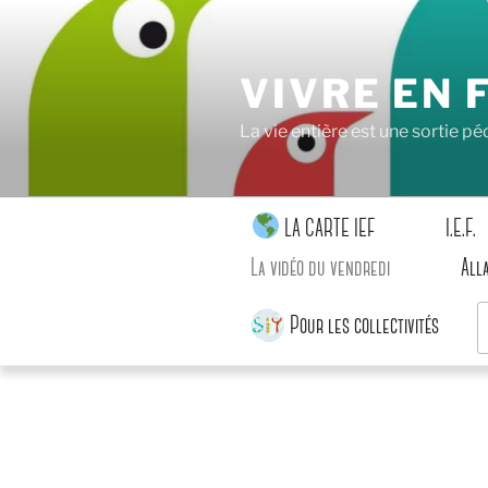
Aller
au
contenu
VIVRE EN 
principal
La vie entière est une sortie 
LA CARTE IEF
I.E.F.
La vidéo du vendredi
All
R
Pour les collectivités
p
: