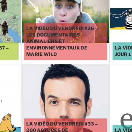
LA VIDÉO DU VENDREDI #36 –
LES DOCUMENTAIRES
ANIMALIERS ET
37 –
ENVIRONNEMENTAUX DE
LA VID
MARIE WILD
JOUR 1
♥
0
LA VIDÉO DU VENDREDI #33 –
200 ASTUCES DE
LA VID