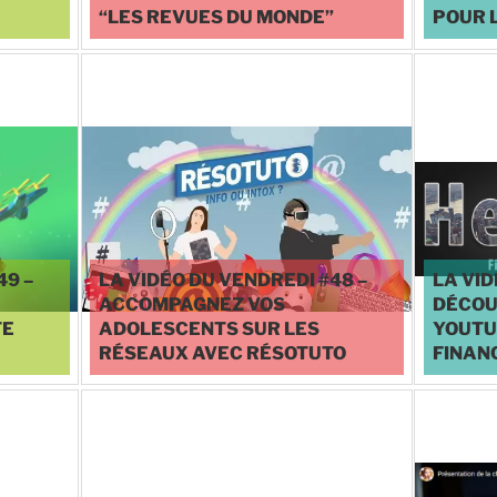
“LES REVUES DU MONDE”
POUR L
♥
0
49 –
LA VIDÉO DU VENDREDI #48 –
LA VID
ACCOMPAGNEZ VOS
DÉCOU
TE
ADOLESCENTS SUR LES
YOUTU
RÉSEAUX AVEC RÉSOTUTO
FINANC
♥
3