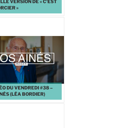
LE VERSION DE « C’EST
RCIER »
♥
0
ÉO DU VENDREDI #38 –
NÉS (LÉA BORDIER)
♥
0