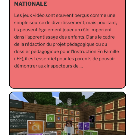
NATIONALE
Les jeux vidéo sont souvent perçus comme une
simple source de divertissement, mais pourtant,
ils peuvent également jouer un rôle important
dans l’apprentissage des enfants. Dans le cadre
de la rédaction du projet pédagogique ou du
dossier pédagogique pour l’Instruction En Famille
(IEF), il est essentiel pour les parents de pouvoir
démontrer aux inspecteurs de …