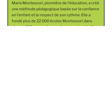
Maria Montessori, pionnière de l'éducation, a créé
une méthode pédagogique basée sur la confiance
en l'enfant et le respect de son rythme. Elle a
fondé plus de 22 000 écoles Montessori dans
plus de 100 pays, axées sur l'autonomie et le libre
choix des enfants.