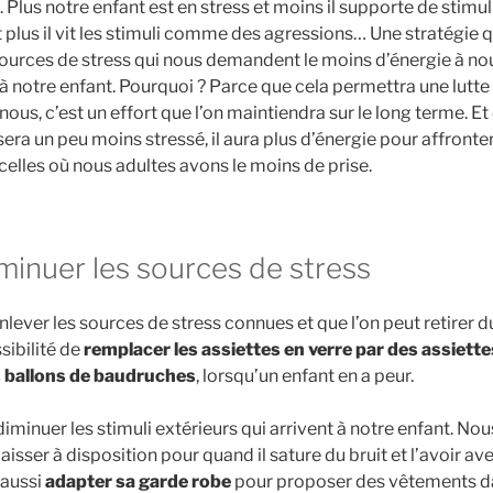
lus notre enfant est en stress et moins il supporte de stimuli 
 et plus il vit les stimuli comme des agressions… Une stratégie
 sources de stress qui nous demandent le moins d’énergie à no
à notre enfant. Pourquoi ? Parce que cela permettra une lutte
nous, c’est un effort que l’on maintiendra sur le long terme. E
ra un peu moins stressé, il aura plus d’énergie pour affronte
elles où nous adultes avons le moins de prise.
inuer les sources de stress
lever les sources de stress connues et que l’on peut retirer d
sibilité de
remplacer les assiettes en verre par des assiette
s ballons de baudruches
, lorsqu’un enfant en a peur.
 diminuer les stimuli extérieurs qui arrivent à notre enfant. N
i laisser à disposition pour quand il sature du bruit et l’avoir a
 aussi
adapter sa garde robe
pour proposer des vêtements dan