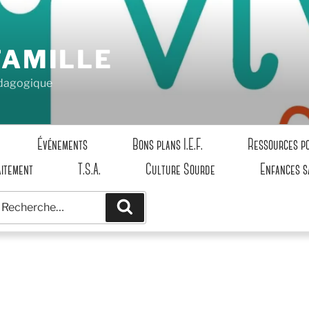
FAMILLE
pédagogique
Événements
Bons plans I.E.F.
Ressources p
aitement
T.S.A.
Culture Sourde
Enfances s
echerche
Recherche
our