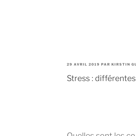
PUBLIÉ
29 AVRIL 2019
PAR
KIRSTIN G
LE
Stress : différente
Quelles sont les c