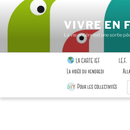
Aller
au
contenu
VIVRE EN 
principal
La vie entière est une sortie 
LA CARTE IEF
I.E.F.
La vidéo du vendredi
All
R
Pour les collectivités
p
: