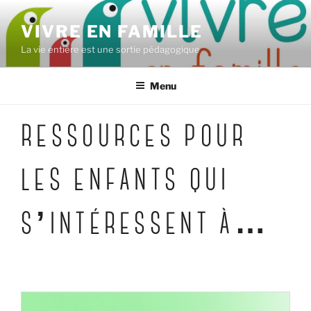
Aller
au
VIVRE EN FAMILLE
contenu
La vie entière est une sortie pédagogique
principal
Menu
RESSOURCES POUR
LES ENFANTS QUI
S’INTÉRESSENT À…