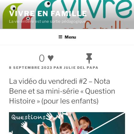
Aller
au
VIVRE EN FAMILLE
contenu
La vie entière est une sortie pédagogique
principal
Menu
♥
0
PUBLIÉ
8 SEPTEMBRE 2023
PAR
JULIE DEL PAPA
LE
La vidéo du vendredi #2 – Nota
Bene et sa mini-série « Question
Histoire » (pour les enfants)