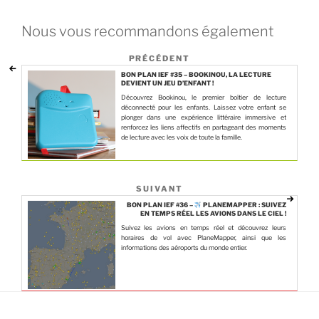
Nous vous recommandons également
PRÉCÉDENT
BON PLAN IEF #35 – BOOKINOU, LA LECTURE
DEVIENT UN JEU D’ENFANT !
Découvrez Bookinou, le premier boîtier de lecture
déconnecté pour les enfants. Laissez votre enfant se
plonger dans une expérience littéraire immersive et
renforcez les liens affectifs en partageant des moments
de lecture avec les voix de toute la famille.
SUIVANT
BON PLAN IEF #36 –
PLANEMAPPER : SUIVEZ
EN TEMPS RÉEL LES AVIONS DANS LE CIEL !
Suivez les avions en temps réel et découvrez leurs
horaires de vol avec PlaneMapper, ainsi que les
informations des aéroports du monde entier.