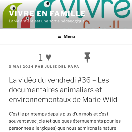
Aller
au
VIVRE EN FAMILLE
contenu
La vie entière est une sortie pédagogique
principal
Menu
♥
1
PUBLIÉ
3 MAI 2024
PAR
JULIE DEL PAPA
LE
La vidéo du vendredi #36 – Les
documentaires animaliers et
environnementaux de Marie Wild
C’est le printemps depuis plus d’un mois et c’est
souvent avec joie (et quelques éternuements pour les
personnes allergiques) que nous admirons la nature