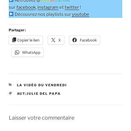
Retrouvez @
vivre
en
famille
sur
facebook
,
instagram
et
twitter
!
Découvrez nos playlists sur
youtube
Partager :
Copier le lien
X
Facebook
WhatsApp
CATÉGORIES
LA VIDÉO DU VENDREDI
ÉTIQUETTES
AUT:JULIE DEL PAPA
Laisser votre commentaire