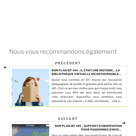
Nous vous recommandons également
PRÉCÉDENT
BON PLAN IEF #44 – IL ÉTAIT UNE HISTOIRE… LA
BIBLIOTHÈQUE VIRTUELLE INCONTOURNABLE
POUR LES ENFANTS EN IEF !
Quand nous sommes en IEF, trouver des ressources
pédagogiques de qualité et gratuites peut parfois être un
défi. C’est ce qui nous motive pour que chaque lundi, nous
puissions vous offrir des bons plans qui enrichissent
votre instruction. Aujourd’hui, nous aimerions vous
présenter le site Internet « Il était une histoire« , créé par
la MAIF et …
SUIVANT
BON PLAN IEF #45 – SUPPORT D’OBSERVATION
POUR PASSIONNÉS D’AVION :
FLIGHTRADAR24.COM
Vous ou votre enfant êtes passionné d’avion, de suivi de