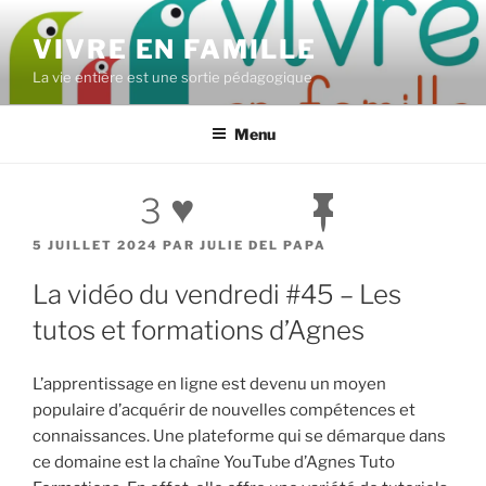
Aller
au
VIVRE EN FAMILLE
contenu
La vie entière est une sortie pédagogique
principal
Menu
♥
3
PUBLIÉ
5 JUILLET 2024
PAR
JULIE DEL PAPA
LE
La vidéo du vendredi #45 – Les
tutos et formations d’Agnes
L’apprentissage en ligne est devenu un moyen
populaire d’acquérir de nouvelles compétences et
connaissances. Une plateforme qui se démarque dans
ce domaine est la chaîne YouTube d’Agnes Tuto