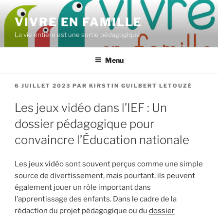
Aller
au
VIVRE EN FAMILLE
contenu
La vie entière est une sortie pédagogique
principal
Menu
PUBLIÉ
6 JUILLET 2023
PAR
KIRSTIN GUILBERT LETOUZÉ
LE
Les jeux vidéo dans l’IEF : Un
dossier pédagogique pour
convaincre l’Éducation nationale
Les jeux vidéo sont souvent perçus comme une simple
source de divertissement, mais pourtant, ils peuvent
également jouer un rôle important dans
l’apprentissage des enfants. Dans le cadre de la
rédaction du projet pédagogique ou du
dossier