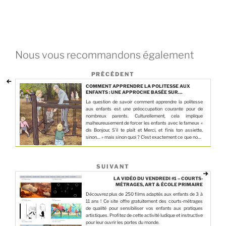
Nous vous recommandons également
PRÉCÉDENT
COMMENT APPRENDRE LA POLITESSE AUX
ENFANTS : UNE APPROCHE BASÉE SUR
L’EXEMPLARITÉ ET LA RECONNAISSANCE DES
La question de savoir comment apprendre la politesse
BESOINS
aux enfants est une préoccupation courante pour de
nombreux parents. Culturellement, cela implique
malheureusement de forcer les enfants avec le fameux «
dis Bonjour, S’il te plaît et Merci, et finis ton assiette,
sinon… » mais sinon quoi ? C’est exactement ce que nous
allons analyser dans …
SUIVANT
LA VIDÉO DU VENDREDI #1 – COURTS-
MÉTRAGES, ART & ÉCOLE PRIMAIRE
Découvrez plus de 250 films adaptés aux enfants de 3 à
11 ans ! Ce site offre gratuitement des courts-métrages
de qualité pour sensibiliser vos enfants aux pratiques
artistiques. Profitez de cette activité ludique et instructive
pour leur ouvrir les portes du monde.