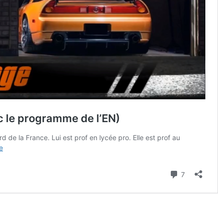
c le programme de l’EN)
de la France. Lui est prof en lycée pro. Elle est prof au
La
de
vidéo
du
Commenta
7
vendredi
#39
–
Mathématiques