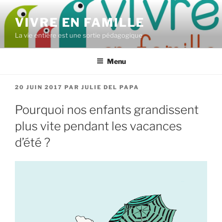
Aller
au
VIVRE EN FAMILLE
contenu
La vie entière est une sortie pédagogique
principal
Menu
PUBLIÉ
20 JUIN 2017
PAR
JULIE DEL PAPA
LE
Pourquoi nos enfants grandissent
plus vite pendant les vacances
d’été ?