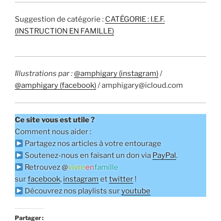
Suggestion de catégorie :
CATÉGORIE : I.E.F.
(INSTRUCTION EN FAMILLE)
Illustrations par :
@amphigary (instagram)
/
@amphigary (facebook)
/ amphigary@icloud.com
Ce site vous est utile ?
Comment nous aider :
Partagez nos articles à votre entourage
Soutenez-nous en faisant un don via
PayPal
.
Retrouvez @
vivre
en
famille
sur
facebook
,
instagram
et
twitter
!
Découvrez nos playlists sur
youtube
Partager :