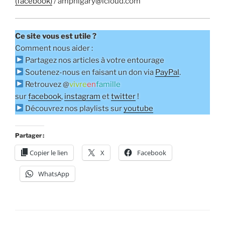
(facebook)
/ amphigary@icloud.com
Ce site vous est utile ?
Comment nous aider :
Partagez nos articles à votre entourage
Soutenez-nous en faisant un don via
PayPal
.
Retrouvez @
vivre
en
famille
sur
facebook
,
instagram
et
twitter
!
Découvrez nos playlists sur
youtube
Partager :
Copier le lien
X
Facebook
WhatsApp