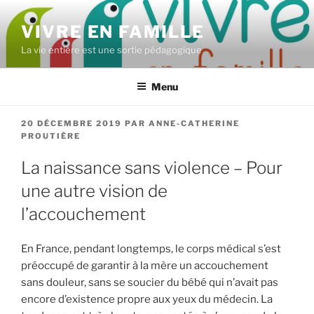
Aller
au
VIVRE EN FAMILLE
contenu
La vie entière est une sortie pédagogique
principal
Menu
PUBLIÉ
20 DÉCEMBRE 2019
PAR
ANNE-CATHERINE
LE
PROUTIÈRE
La naissance sans violence – Pour
une autre vision de
l’accouchement
En France, pendant longtemps, le corps médical s’est
préoccupé de garantir à la mère un accouchement
sans douleur, sans se soucier du bébé qui n’avait pas
encore d’existence propre aux yeux du médecin. La