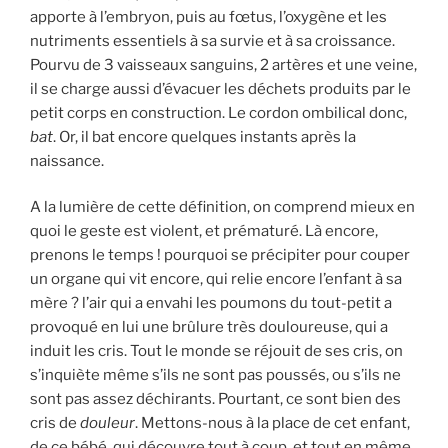
apporte à l’embryon, puis au fœtus, l’oxygène et les
nutriments essentiels à sa survie et à sa croissance.
Pourvu de 3 vaisseaux sanguins, 2 artères et une veine,
il se charge aussi d’évacuer les déchets produits par le
petit corps en construction. Le cordon ombilical donc,
bat
. Or, il bat encore quelques instants après la
naissance.
A la lumière de cette définition, on comprend mieux en
quoi le geste est violent, et prématuré. Là encore,
prenons le temps ! pourquoi se précipiter pour couper
un organe qui vit encore, qui relie encore l’enfant à sa
mère ? l’air qui a envahi les poumons du tout-petit a
provoqué en lui une brûlure très douloureuse, qui a
induit les cris. Tout le monde se réjouit de ses cris, on
s’inquiète même s’ils ne sont pas poussés, ou s’ils ne
sont pas assez déchirants. Pourtant, ce sont bien des
cris de
douleur
. Mettons-nous à la place de cet enfant,
de ce bébé, qui découvre tout à coup, et tout en même