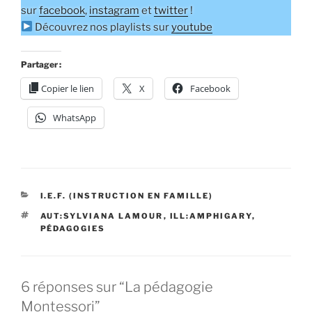
sur
facebook
,
instagram
et
twitter
!
Découvrez nos playlists sur
youtube
Partager :
Copier le lien
X
Facebook
WhatsApp
CATÉGORIES
I.E.F. (INSTRUCTION EN FAMILLE)
ÉTIQUETTES
AUT:SYLVIANA LAMOUR
,
ILL:AMPHIGARY
,
PÉDAGOGIES
6 réponses sur “La pédagogie
Montessori”