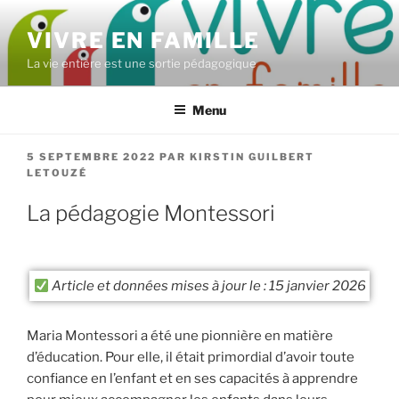
Aller
au
VIVRE EN FAMILLE
contenu
La vie entière est une sortie pédagogique
principal
Menu
PUBLIÉ
5 SEPTEMBRE 2022
PAR
KIRSTIN GUILBERT
LE
LETOUZÉ
La pédagogie Montessori
Article et données mises à jour le : 15 janvier 2026
Maria Montessori a été une pionnière en matière
d’éducation. Pour elle, il était primordial d’avoir toute
confiance en l’enfant et en ses capacités à apprendre