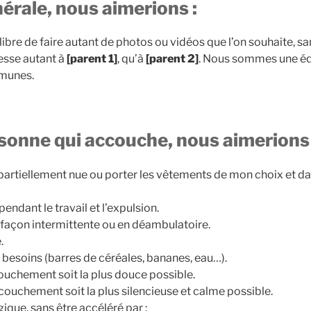
érale, nous aimerions :
libre de faire autant de photos ou vidéos que l’on souhaite, sa
esse autant à
[parent 1]
, qu’à
[parent 2]
. Nous sommes une équ
mmunes.
sonne qui accouche, nous aimerions 
partiellement nue ou porter les vêtements de mon choix et dan
endant le travail et l’expulsion.
 façon intermittente ou en déambulatoire.
.
 besoins (barres de céréales, bananes, eau…).
couchement soit la plus douce possible.
couchement soit la plus silencieuse et calme possible.
ique, sans être accéléré par :