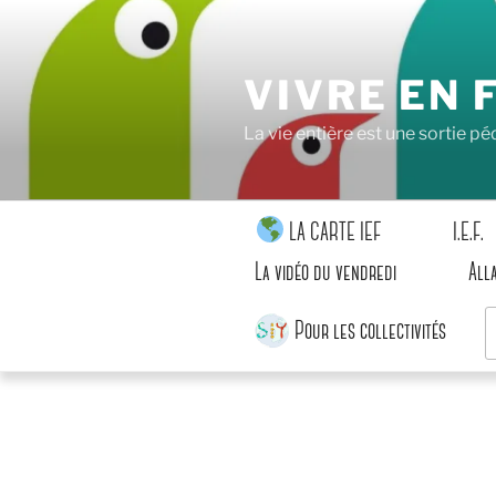
Aller
au
contenu
VIVRE EN 
principal
La vie entière est une sortie 
LA CARTE IEF
I.E.F.
La vidéo du vendredi
All
R
Pour les collectivités
p
: