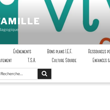
FAMILLE
pédagogique
Événements
Bons plans I.E.F.
Ressources p
aitement
T.S.A.
Culture Sourde
Enfances s
echerche
Recherche
our