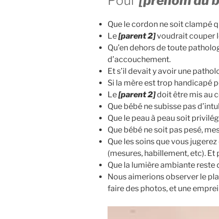
Pour
[prénom du 
Que le cordon ne soit clampé qu’
Le
[parent 2]
voudrait couper l
Qu’en dehors de toute patholog
d’accouchement.
Et s’il devait y avoir une patho
Si la mère est trop handicapé po
Le
[parent 2]
doit être mis au 
Que bébé ne subisse pas d’intub
Que le peau à peau soit privilég
Que bébé ne soit pas pesé, mesu
Que les soins que vous jugerez 
(mesures, habillement, etc). Et
Que la lumière ambiante reste 
Nous aimerions observer le pl
faire des photos, et une emprein