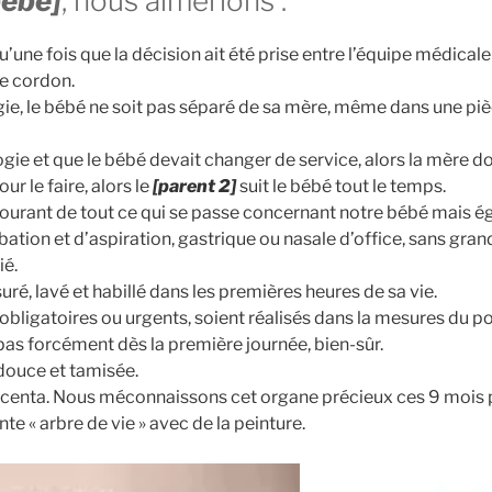
bébé]
, nous aimerions :
une fois que la décision ait été prise entre l’équipe médicale 
e cordon.
ie, le bébé ne soit pas séparé de sa mère, même dans une pièc
logie et que le bébé devait changer de service, alors la mère do
ur le faire, alors le
[parent 2]
suit le bébé tout le temps.
courant de tout ce qui se passe concernant notre bébé mais 
ation et d’aspiration, gastrique ou nasale d’office, sans gran
ié.
ré, lavé et habillé dans les premières heures de sa vie.
obligatoires ou urgents, soient réalisés dans la mesures du po
 pas forcément dès la première journée, bien-sûr.
douce et tamisée.
acenta. Nous méconnaissons cet organe précieux ces 9 mois 
te « arbre de vie » avec de la peinture.