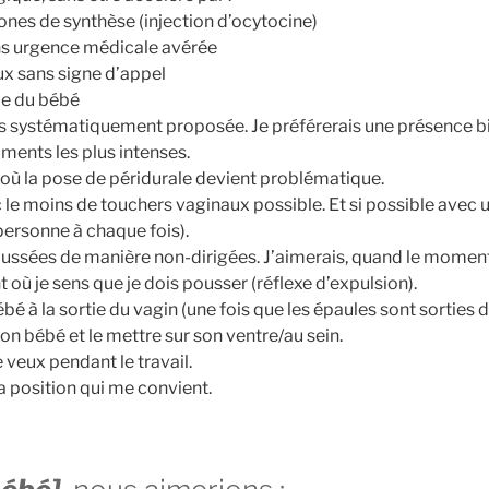
nes de synthèse (injection d’ocytocine)
ns urgence médicale avérée
ux sans signe d’appel
tie du bébé
as systématiquement proposée. Je préférerais une présence bi
ments les plus intenses.
où la pose de péridurale devient problématique.
e moins de touchers vaginaux possible. Et si possible avec 
 personne à chaque fois).
ussées de manière non-dirigées. J’aimerais, quand le moment 
ù je sens que je dois pousser (réflexe d’expulsion).
ébé à la sortie du vagin (une fois que les épaules sont sorties 
n bébé et le mettre sur son ventre/au sein.
veux pendant le travail.
a position qui me convient.