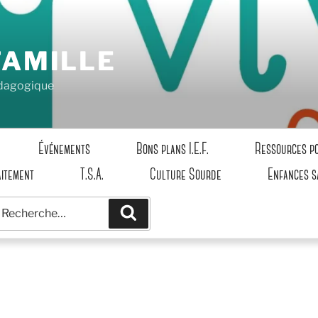
FAMILLE
pédagogique
Événements
Bons plans I.E.F.
Ressources p
aitement
T.S.A.
Culture Sourde
Enfances s
echerche
Recherche
our