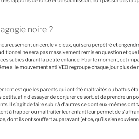
 des rapports de force et de soumission, non pas sur des rapp
dagogie noire ?
heureusement un cercle vicieux, qui sera perpétré et engendre
raditionnel ne sera pas massivement remis en question et qu
ces subies durant la petite enfance. Pour le moment, cet imp
ême si le mouvement anti VEO regroupe chaque jour plus de
ment est que les parents qui ont été maltraités ou battus éta
 petits, afin d’essayer de conjurer ce sort, et de prendre un pou
s. Il s’agit de faire subir à d’autres ce dont eux-mêmes ont
ent à frapper ou maltraiter leur enfant leur permet de s’affran
e, dont ils ont souffert auparavant (et ce, qu’ils s’en souvi