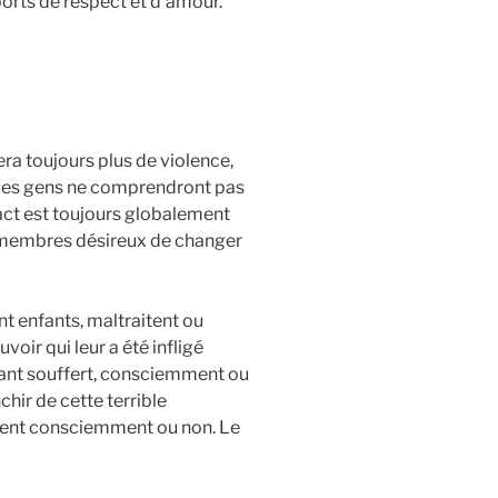
orts de respect et d’amour.
ra toujours plus de violence,
e les gens ne comprendront pas
act est toujours globalement
 membres désireux de changer
nt enfants, maltraitent ou
voir qui leur a été infligé
 tant souffert, consciemment ou
chir de cette terrible
ennent consciemment ou non. Le