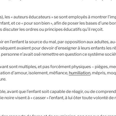
, les « auteurs éducateurs » se sont employés à montrer l’impo
enfant, et ce « pour son bien », afin de poser les bases d’une 
s discuter les ordres ou principes éducatifs qu’il reçoit.
e voir en l’enfant la source du mal, par opposition aux adultes,
nséquent avaient pour devoir d’enseigner à leurs enfants les r
s, personne n’avait osé remettre en question ce système sociéta
ant sont multiples, et pas forcément physiques – pièges, men
ivation d’amour, isolement, méfiance,
humiliation
, mépris, moqu
ure.
sible, avant que l’enfant soit capable de réagir, ou de comprendr
 noire visent à « casser » l’enfant, à lui ôter toute volonté de 