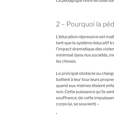
La pédagogie noire se base sur
2 – Pourquoi la pé
L’éducation répressive est mal
tant que le système éducatif t
l’impact dramatique des violen
minimisé dans nos sociétés, m
les choses.
Le principal obstacle au change
battent à leur tour leurs propres
quand eux-mêmes étaient enfant
non. Cette puissance qu’ils sent
souffrance, de cette impuissanc
corps lui, se souvient) –