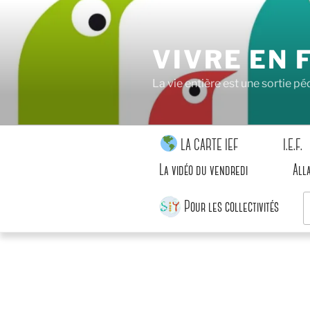
Aller
au
contenu
VIVRE EN 
principal
La vie entière est une sortie 
LA CARTE IEF
I.E.F.
La vidéo du vendredi
All
R
Pour les collectivités
p
: