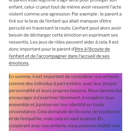
enfant, celui-ci peut tout de même avoir ressenti l’acte
violent comme une agression. Par exemple : le parent a
tiré sur le bras de l’enfant qui allait manquer d’être
percuté en traversant la route. L’enfant peut alors avoir
besoin de décharger cette émotion en exprimant ses
ressentis. Les jeux de rôles peuvent aider à cela. Il est
donc important pour le parent d’
être à l’écoute de
l’enfant et de l’accompagner dans l’accueil de ses
émotions
.
En somme, il est important de considérer nos enfants
comme des individus à part entière, avec leur propre
personnalité et leurs propres besoins. Nous devons les
encourager à s’exprimer librement, à coopérer tous
ensemble et à préserver leur identité en toute
circonstance. Cela demande de l’écoute, de la patience
et de l’empathie, mais cela en vaut la peine. En
coopérant avec nos enfants, nous pouvons établir une