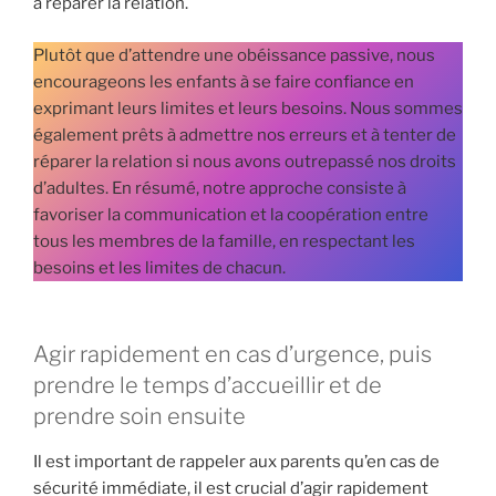
à réparer la relation.
Plutôt que d’attendre une obéissance passive, nous
encourageons les enfants à se faire confiance en
exprimant leurs limites et leurs besoins. Nous sommes
également prêts à admettre nos erreurs et à tenter de
réparer la relation si nous avons outrepassé nos droits
d’adultes. En résumé, notre approche consiste à
favoriser la communication et la coopération entre
tous les membres de la famille, en respectant les
besoins et les limites de chacun.
Agir rapidement en cas d’urgence, puis
prendre le temps d’accueillir et de
prendre soin ensuite
Il est important de rappeler aux parents qu’en cas de
sécurité immédiate, il est crucial d’agir rapidement