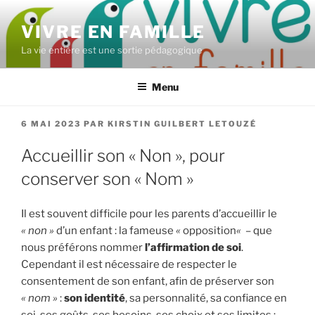
Aller
au
VIVRE EN FAMILLE
contenu
La vie entière est une sortie pédagogique
principal
Menu
PUBLIÉ
6 MAI 2023
PAR
KIRSTIN GUILBERT LETOUZÉ
LE
Accueillir son « Non », pour
conserver son « Nom »
Il est souvent difficile pour les parents d’accueillir le
« non »
d’un enfant : la fameuse
«
opposition
«
– que
nous préférons nommer
l’affirmation de soi
.
Cependant il est nécessaire de respecter le
consentement de son enfant, afin de préserver son
« nom »
:
son identité
, sa personnalité, sa confiance en