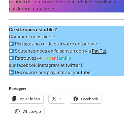
relation de confiance, de respect et de bienveillance,
qui durera toute la vie.
Ce site vous est utile ?
Comment nous aider :
Partagez nos articles à votre entourage
Soutenez-nous en faisant un don via
PayPal
.
Retrouvez @
vivre
en
famille
sur
facebook
,
instagram
et
twitter
!
Découvrez nos playlists sur
youtube
Partager :
Copier le lien
X
Facebook
WhatsApp