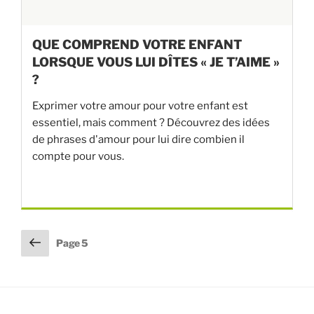
QUE COMPREND VOTRE ENFANT
LORSQUE VOUS LUI DÎTES « JE T’AIME »
?
Exprimer votre amour pour votre enfant est
essentiel, mais comment ? Découvrez des idées
de phrases d'amour pour lui dire combien il
compte pour vous.
Pagination
Page
Page
5
précédente
des
publications