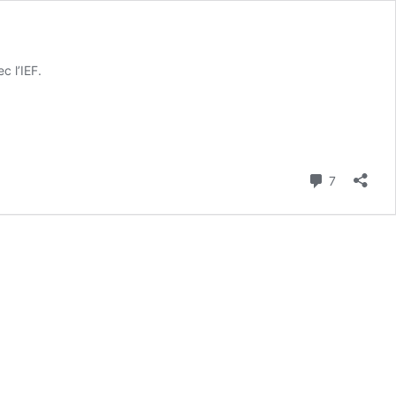
c l’IEF.
Commenta
7